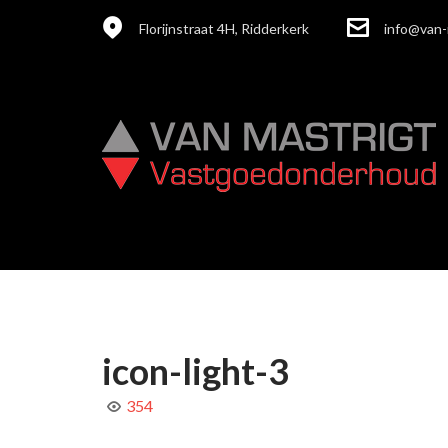
Florijnstraat 4H, Ridderkerk
info@van-
icon-light-3
354