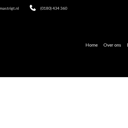
mastrigt.nl
(0180) 434 360
Home
Over ons