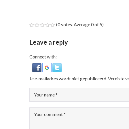
(
0 votes
. Average
0
of 5)
1
2
3
4
5
Leave a reply
Connect with:
Je e-mailadres wordt niet gepubliceerd.
Vereiste v