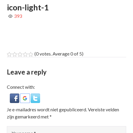
icon-light-1
393
(
0 votes
. Average
0
of 5)
1
2
3
4
5
Leave a reply
Connect with:
Je e-mailadres wordt niet gepubliceerd.
Vereiste velden
zijn gemarkeerd met
*