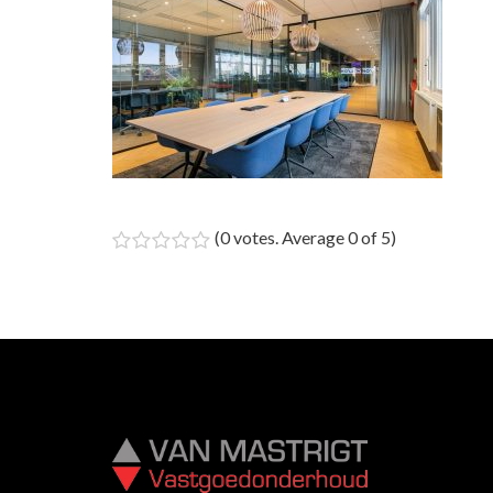
(
0 votes
. Average
0
of 5)
1
2
3
4
5