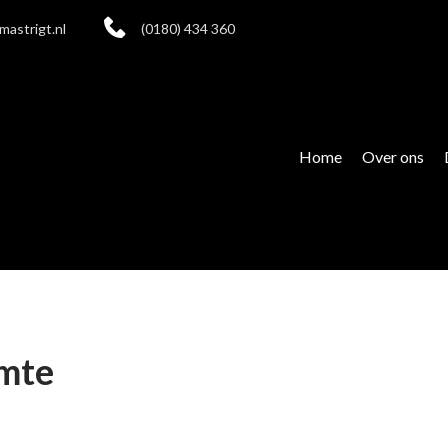
mastrigt.nl
(0180) 434 360
Home
Over ons
imte