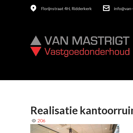
Florijnstraat 4H, Ridderkerk
info@van-
Realisatie kantoorru
206