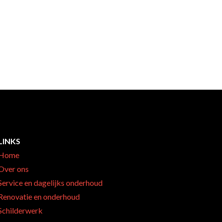
LINKS
Home
Over ons
Service en dagelijks onderhoud
Renovatie en onderhoud
Schilderwerk