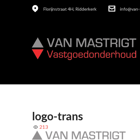
Florijnstraat 4H, Ridderkerk
info@van-
logo-trans
213