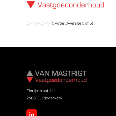
(
0 votes
. Average
0
of 5)
1
2
3
4
5
Florijnstraat 4H
2988 CL Ridderkerk