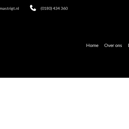
mastrigt.nl
(0180) 434 360
Home
Over ons