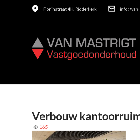
Florijnstraat 4H, Ridderkerk
info@van-
Verbouw kantoorrui
165