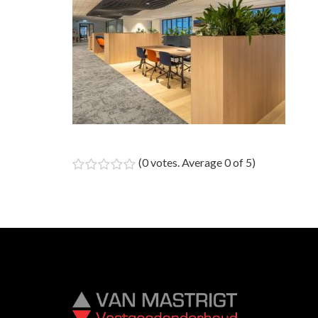
(
0 votes
. Average
0
of 5)
1
2
3
4
5