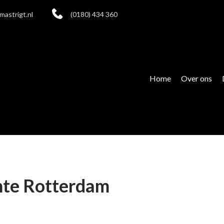
mastrigt.nl
(0180) 434 360
Home
Over ons
mte Rotterdam