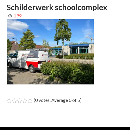
Schilderwerk schoolcomplex
199
(
0 votes
. Average
0
of 5)
1
2
3
4
5