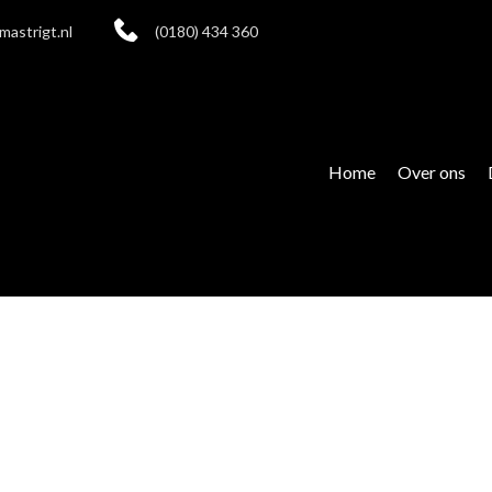
mastrigt.nl
(0180) 434 360
Home
Over ons