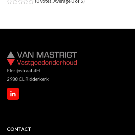
(
0 votes
. Average
0
of 5)
1
2
3
4
5
Florijnstraat 4H
2988 CL Ridderkerk
CONTACT